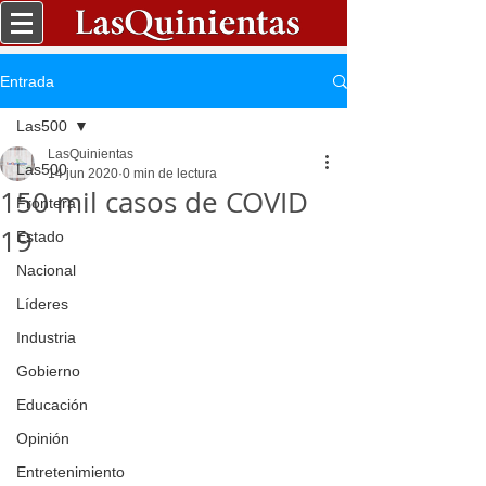
Entrada
Las500
LasQuinientas
Las500
14 jun 2020
0 min de lectura
150 mil casos de COVID
Frontera
19
Estado
Nacional
Líderes
Industria
Gobierno
Educación
Opinión
Entretenimiento