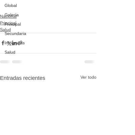
Global
Galería
Nacional
Principal
Principal
Salud
Secundaria
Infografias
Salud
Ver todo
Entradas recientes