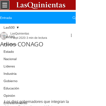
Entrada
Las500
LasQuinientas
Las500
7 sept 2020
3 min de lectura
Adios CONAGO
Frontera
Estado
Nacional
Líderes
Industria
Gobierno
Educación
Opinión
Los diez gobernadores que integran la 
Entretenimiento