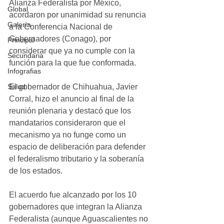
Alianza Federalista por México, 
Global
acordaron por unanimidad su renuncia 
Galería
a la Conferencia Nacional de 
Gobernadores (Conago), por 
Principal
considerar que ya no cumple con la 
Secundaria
función para la que fue conformada.
Infografias
Salud
El gobernador de Chihuahua, Javier 
Corral, hizo el anuncio al final de la 
reunión plenaria y destacó que los 
mandatarios consideraron que el 
mecanismo ya no funge como un 
espacio de deliberación para defender 
el federalismo tributario y la soberanía 
de los estados.
El acuerdo fue alcanzado por los 10 
gobernadores que integran la Alianza 
Federalista (aunque Aguascalientes no 