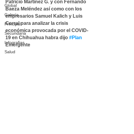
Patricio Martinez G. y con Fernando 
Global
Baeza Meléndez así como con los 
Galería
empresarios Samuel Kalich y Luis 
Corral para analizar la crisis 
Principal
económica provocada por el COVID-
Secundaria
19 en Chihuahua habra dijo
#Plan
Infografias
Emergente
Salud