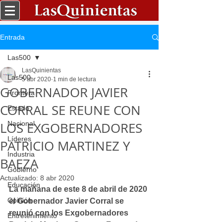
Entrada
Las500
LasQuinientas
Las500
5 abr 2020
1 min de lectura
GOBERNADOR JAVIER
Frontera
CORRAL SE REUNE CON
Estado
LOS EXGOBERNADORES
Nacional
Líderes
PATRICIO MARTINEZ Y
Industria
BAEZA
Gobierno
Actualizado:
8 abr 2020
Educación
La mañana de este 8 de abril de 2020 
Opinión
el Gobernador Javier Corral se 
reunió con los Exgobernadores 
Entretenimiento