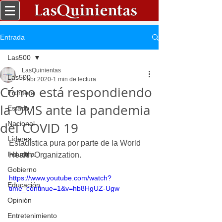
Entrada
Las500
LasQuinientas
Las500
7 abr 2020
1 min de lectura
Cómo está respondiendo
Frontera
la OMS ante la pandemia
Estado
del COVID 19
Nacional
Líderes
Estadística pura por parte de la World 
Industria
Health Organization.
Gobierno
https://www.youtube.com/watch?
Educación
time_continue=1&v=hb8HgUZ-Ugw
Opinión
Entretenimiento