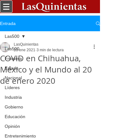
Entrada
Las500
LasQuinientas
Las500
20 ene 2021
3 min de lectura
COVID en Chihuahua,
Frontera
México y el Mundo al 20
Estado
de enero 2020
Nacional
Líderes
Industria
Gobierno
Educación
Opinión
Entretenimiento