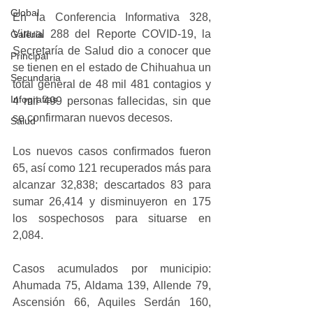
Global
En la Conferencia Informativa 328, 
Virtual 288 del Reporte COVID-19, la 
Galería
Secretaría de Salud dio a conocer que 
Principal
se tienen en el estado de Chihuahua un 
Secundaria
total general de 48 mil 481 contagios y 
Infografias
4 mil 499 personas fallecidas, sin que 
se confirmaran nuevos decesos.
Salud
Los nuevos casos confirmados fueron 
65, así como 121 recuperados más para 
alcanzar 32,838; descartados 83 para 
sumar 26,414 y disminuyeron en 175 
los sospechosos para situarse en 
2,084.
Casos acumulados por municipio: 
Ahumada 75, Aldama 139, Allende 79, 
Ascensión 66, Aquiles Serdán 160, 