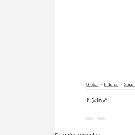
Global
Líderes
Secun