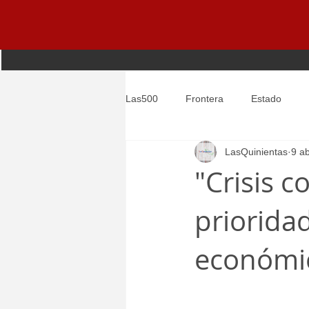
Las500
Frontera
Estado
LasQuinientas
9 a
Entretenimiento
Global
"Crisis 
priorida
económi