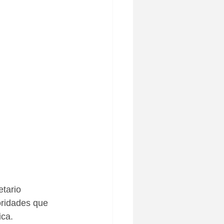
tario 
oridades que 
ica.