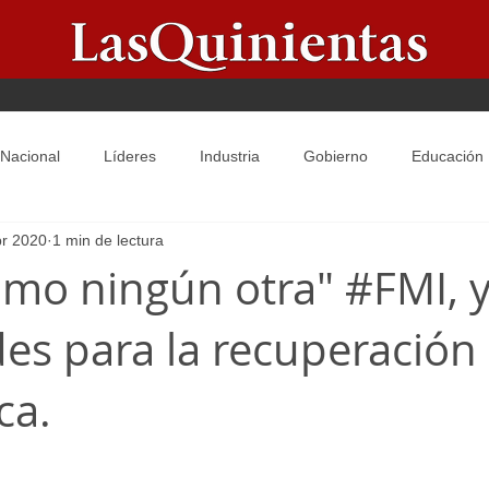
Nacional
Líderes
Industria
Gobierno
Educación
br 2020
1 min de lectura
Galería
Principal
Secundaria
Infografias
Salud
como ningún otra" #FMI, y
des para la recuperación
ca.