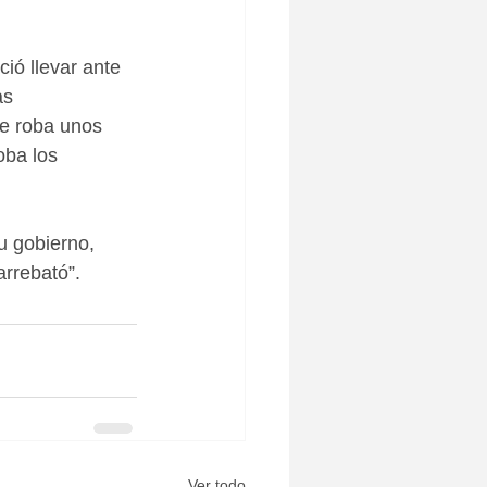
ió llevar ante 
as 
e roba unos 
oba los 
u gobierno, 
arrebató”.
Ver todo