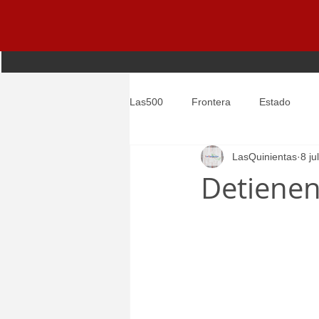
Las500
Frontera
Estado
LasQuinientas
8 ju
Entretenimiento
Global
Detienen