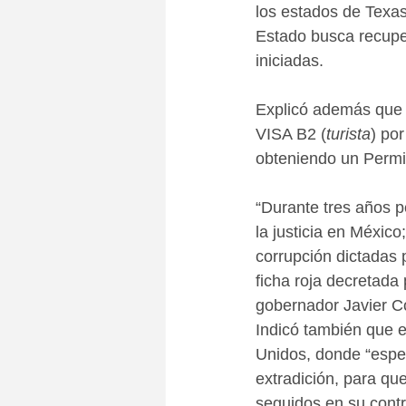
los estados de Texas
Estado busca recupe
iniciadas.
Explicó además que 
VISA B2 (
turista
) po
obteniendo un Permi
“Durante tres años p
la justicia en México
corrupción dictadas 
ficha roja decretada p
gobernador Javier Co
Indicó también que e
Unidos, donde “espe
extradición, para qu
seguidos en su contr