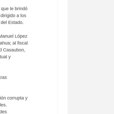
 que le brindó 
irigido a los 
 del Estado.
 Manuel López 
hua; al fiscal 
rd Casaubon, 
ual y 
ras 
ión corrupta y 
les.
des 