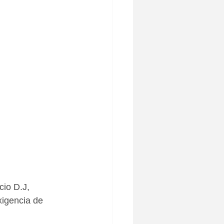
io D.J, 
xigencia de 