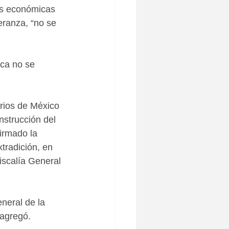
as económicas 
eranza, “no se 
ca no se 
rios de México 
nstrucción del 
irmado la 
tradición, en 
iscalía General 
neral de la 
 agregó.