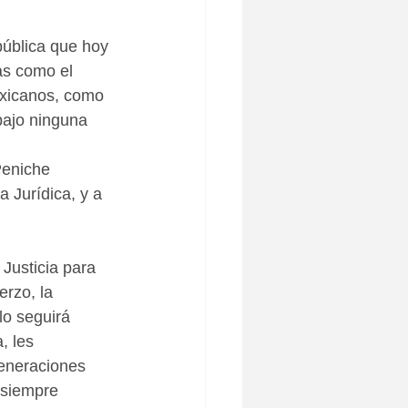
pública que hoy 
as como el 
exicanos, como 
bajo ninguna 
Peniche 
a Jurídica, y a 
 Justicia para 
rzo, la 
lo seguirá 
, les 
eneraciones 
 siempre 