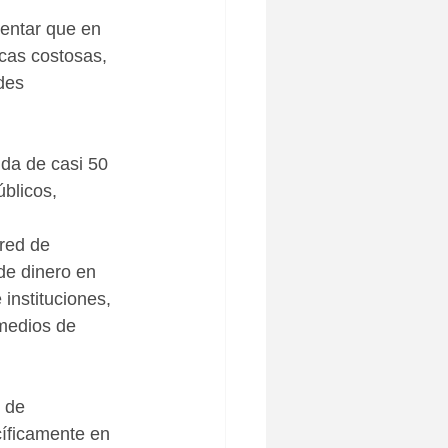
entar que en 
cas costosas, 
des 
da de casi 50 
blicos, 
red de 
de dinero en 
 instituciones, 
 medios de 
 de 
cíficamente en 