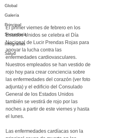
Global
Galería
Principal
El primer viernes de febrero en los 
Secundaria
Estados Unidos se celebra el Día 
Nacional de Lucir Prendas Rojas para 
Infografias
apoyar la lucha contra las 
Salud
enfermedades cardiovasculares. 
Nuestros empleados se han vestido de 
rojo hoy para crear conciencia sobre 
las enfermedades del corazón (ver foto 
adjunta) y el edificio del Consulado 
General de los Estados Unidos 
también se vestirá de rojo por las 
noches a partir de este viernes y hasta 
el lunes.  
Las enfermedades cardíacas son la 