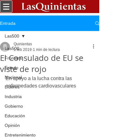
Entrada
Las500
Quinientas
Las500
1 feb 2019
1 min de lectura
El Consulado de EU se
Frontera
viste de rojo
Estado
Nacional
En apoyo a la lucha contra las 
enfermedades cardiovasculares
Líderes
Industria
Gobierno
Educación
Opinión
Entretenimiento