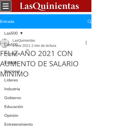
Entrada
Las500
LasQuinientas
Las500
1 ene 2021
2 min de lectura
FELIZ AÑO 2021 CON
Frontera
AUMENTO DE SALARIO
Estado
MINIMO
Nacional
Líderes
Industria
Gobierno
Educación
Opinión
Entretenimiento