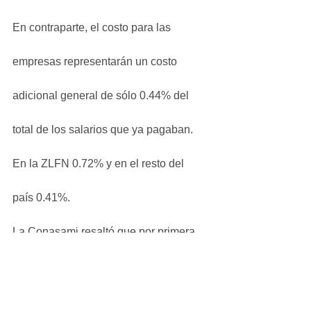
En contraparte, el costo para las 
empresas representarán un costo 
adicional general de sólo 0.44% del 
total de los salarios que ya pagaban. 
En la ZLFN 0.72% y en el resto del 
país 0.41%.
La Conasami resaltó que por primera 
vez se incluyeron dos nuevas 
profesiones, sectores historicamente 