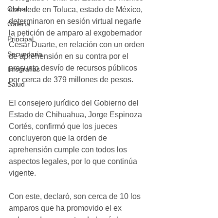
Global
con sede en Toluca, estado de México, 
determinaron en sesión virtual negarle 
Galería
la petición de amparo al exgobernador 
Principal
César Duarte, en relación con un orden 
Secundaria
de aprehensión en su contra por el 
presunto desvío de recursos públicos 
Infografias
por cerca de 379 millones de pesos.
Salud
El consejero jurídico del Gobierno del 
Estado de Chihuahua, Jorge Espinoza 
Cortés, confirmó que los jueces 
concluyeron que la orden de 
aprehensión cumple con todos los 
aspectos legales, por lo que continúa 
vigente.
Con este, declaró, son cerca de 10 los 
amparos que ha promovido el ex 