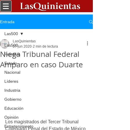
Entrada
Las500
LasQuinientas
Las500
27 jun 2020
2 min de lectura
Niega Tribunal Federal
Frontera
Amparo en caso Duarte
Estado
Nacional
Líderes
Industria
Gobierno
Educación
Opinión
Los magistrados del Tercer Tribunal 
Entretenimiento
Colegiado Penal del Estado de México 