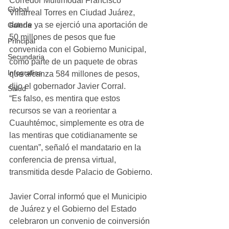
Corredor Multimodal Francisco 
Global
Villarreal Torres en Ciudad Juárez, 
donde ya se ejerció una aportación de 
Galería
50 millones de pesos que fue 
Principal
convenida con el Gobierno Municipal, 
Secundaria
como parte de un paquete de obras 
Infografias
que alcanza 584 millones de pesos, 
dijo el gobernador Javier Corral.
Salud
“Es falso, es mentira que estos 
recursos se van a reorientar a 
Cuauhtémoc, simplemente es otra de 
las mentiras que cotidianamente se 
cuentan”, señaló el mandatario en la 
conferencia de prensa virtual, 
transmitida desde Palacio de Gobierno.
Javier Corral informó que el Municipio 
de Juárez y el Gobierno del Estado 
celebraron un convenio de coinversión 