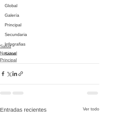
Global
Galería
Principal
Secundaria
Infografias
Salud
Nacional
Salud
Principal
Ver todo
Entradas recientes