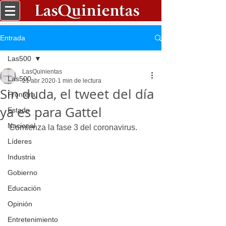
Entrada
Las500
LasQuinientas
Las500
21 abr 2020
1 min de lectura
Sin duda, el tweet del día
Frontera
ya es para Gattel
Estado
Nacional
Comienza la fase 3 del coronavirus.
Líderes
Industria
Gobierno
Educación
Opinión
Entretenimiento