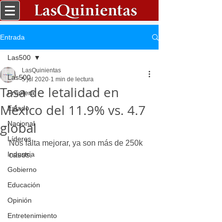
Entrada
Las500
LasQuinientas
Las500
5 jul 2020
1 min de lectura
Tasa de letalidad en
Frontera
México del 11.9% vs. 4.7
Estado
global
Nacional
Líderes
Nos falta mejorar, ya son más de 250k 
Industria
casos.
Gobierno
Educación
Opinión
Entretenimiento