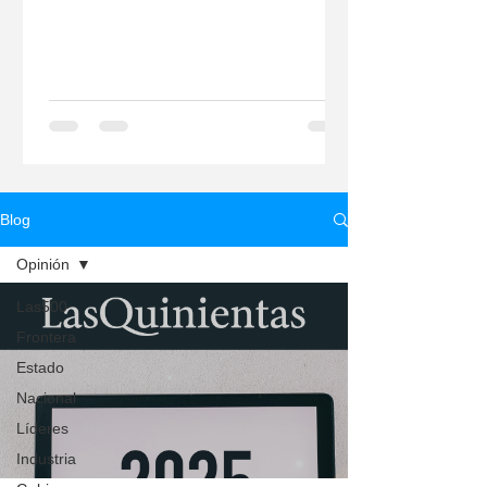
confirmados de COVID-19 y...
Blog
Opinión
Las500
Frontera
Estado
Nacional
Líderes
Industria