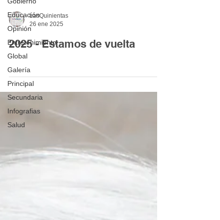
Gobierno
Educación
LasQuinientas
26 ene 2025
Opinión
2025 - Estamos de vuelta
Entretenimiento
Global
Galería
Principal
Secundaria
Infografias
Salud